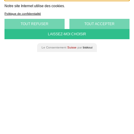
Notre site Internet utilise des cookies.
Politique de confidentialité
TOUT REFUSER
TOUT ACCEPTER
LAISSEZ-MOI CHOISIR
Le Consentement
Suisse
par
biskoui